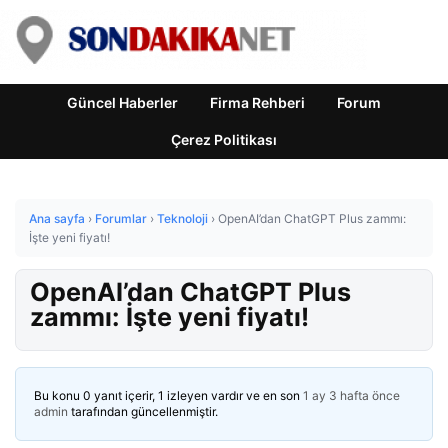
Güncel Haberler
Firma Rehberi
Forum
Çerez Politikası
Ana sayfa
›
Forumlar
›
Teknoloji
›
OpenAI’dan ChatGPT Plus zammı:
İşte yeni fiyatı!
OpenAI’dan ChatGPT Plus
zammı: İşte yeni fiyatı!
Bu konu 0 yanıt içerir, 1 izleyen vardır ve en son
1 ay 3 hafta önce
admin
tarafından güncellenmiştir.