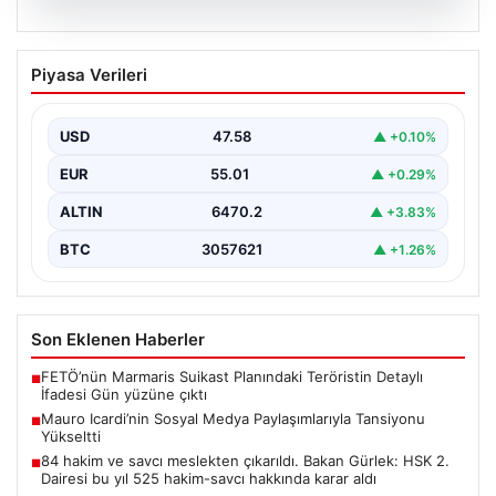
05.08.2026
Mauro Icardi’nin Sosyal Medya
Piyasa Verileri
Paylaşımlarıyla Tansiyonu Yükseltti
Geçtiğimiz günlerde Galatasaray futbol takımıyla
yollarını ayıran ve kariyerindeki belirsizlikler nedeniyle
USD
47.58
▲ +0.10%
gündemdeki isimler arasında…
EUR
55.01
▲ +0.29%
ALTIN
6470.2
▲ +3.83%
BTC
3057621
▲ +1.26%
Son Eklenen Haberler
FETÖ’nün Marmaris Suikast Planındaki Teröristin Detaylı
■
İfadesi Gün yüzüne çıktı
Mauro Icardi’nin Sosyal Medya Paylaşımlarıyla Tansiyonu
■
Yükseltti
84 hakim ve savcı meslekten çıkarıldı. Bakan Gürlek: HSK 2.
■
Dairesi bu yıl 525 hakim-savcı hakkında karar aldı