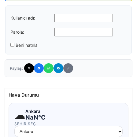
Kullanıcı adı:
Parola:
Beni hatırla
Paylaş:
Hava Durumu
☁
Ankara
NaN°C
ŞEHIR SEÇ