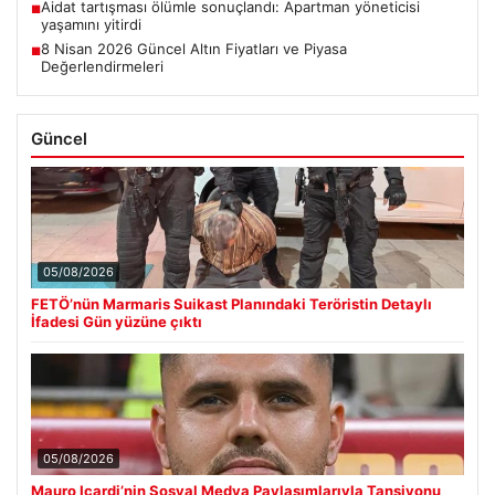
Aidat tartışması ölümle sonuçlandı: Apartman yöneticisi
■
yaşamını yitirdi
8 Nisan 2026 Güncel Altın Fiyatları ve Piyasa
■
Değerlendirmeleri
Güncel
05/08/2026
FETÖ’nün Marmaris Suikast Planındaki Teröristin Detaylı
İfadesi Gün yüzüne çıktı
05/08/2026
Mauro Icardi’nin Sosyal Medya Paylaşımlarıyla Tansiyonu