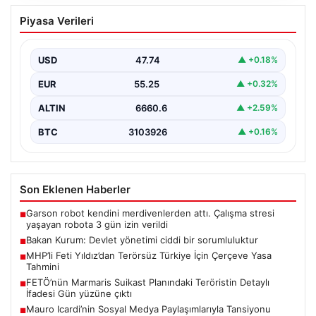
Bakan Kurum: Devlet yönetimi ciddi bir
Piyasa Verileri
sorumluluktur
Çevre, Şehircilik ve İklim Değişikliği Bakanı Murat
Kurum, Hatay'da düzenlenen sosyal konut projesi ve…
USD
47.74
▲ +0.18%
EUR
55.25
▲ +0.32%
ALTIN
6660.6
▲ +2.59%
BTC
3103926
▲ +0.16%
Son Eklenen Haberler
Garson robot kendini merdivenlerden attı. Çalışma stresi
■
yaşayan robota 3 gün izin verildi
Bakan Kurum: Devlet yönetimi ciddi bir sorumluluktur
■
MHP’li Feti Yıldız’dan Terörsüz Türkiye İçin Çerçeve Yasa
■
Tahmini
FETÖ’nün Marmaris Suikast Planındaki Teröristin Detaylı
■
İfadesi Gün yüzüne çıktı
Mauro Icardi’nin Sosyal Medya Paylaşımlarıyla Tansiyonu
■