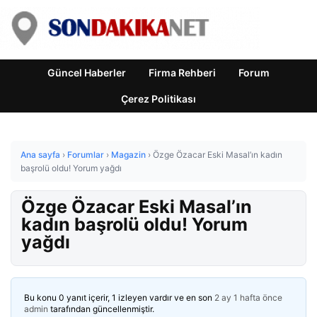
Güncel Haberler
Firma Rehberi
Forum
Çerez Politikası
Ana sayfa
›
Forumlar
›
Magazin
›
Özge Özacar Eski Masal’ın kadın
başrolü oldu! Yorum yağdı
Özge Özacar Eski Masal’ın
kadın başrolü oldu! Yorum
yağdı
Bu konu 0 yanıt içerir, 1 izleyen vardır ve en son
2 ay 1 hafta önce
admin
tarafından güncellenmiştir.