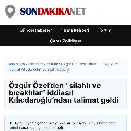
Güncel Haberler
Firma Rehberi
Forum
Çerez Politikası
Ana sayfa
›
Forumlar
›
Politika
›
Özgür Özel’den “silahlı ve bıçaklılar”
iddiası! Kılıçdaroğlu’ndan talimat geldi
Özgür Özel’den “silahlı ve
bıçaklılar” iddiası!
Kılıçdaroğlu’ndan talimat geldi
Bu konu 0 yanıt içerir, 1 izleyen vardır ve en son
2 ay 1 hafta önce
admin
tarafından güncellenmiştir.