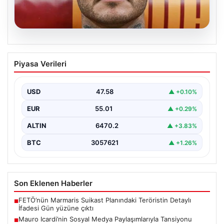
05.08.2026
Mauro Icardi’nin Sosyal Medya
Piyasa Verileri
Paylaşımlarıyla Tansiyonu Yükseltti
Geçtiğimiz günlerde Galatasaray futbol takımıyla
yollarını ayıran ve kariyerindeki belirsizlikler nedeniyle
USD
47.58
▲ +0.10%
gündemdeki isimler arasında…
EUR
55.01
▲ +0.29%
ALTIN
6470.2
▲ +3.83%
BTC
3057621
▲ +1.26%
Son Eklenen Haberler
FETÖ’nün Marmaris Suikast Planındaki Teröristin Detaylı
■
İfadesi Gün yüzüne çıktı
Mauro Icardi’nin Sosyal Medya Paylaşımlarıyla Tansiyonu
■