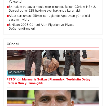
Yükseltti
84 hakim ve savcı meslekten çıkarıldı. Bakan Gürlek: HSK 2.
■
Dairesi bu yıl 525 hakim-savcı hakkında karar aldı
Aidat tartışması ölümle sonuçlandı: Apartman yöneticisi
■
yaşamını yitirdi
8 Nisan 2026 Güncel Altın Fiyatları ve Piyasa
■
Değerlendirmeleri
Güncel
05/08/2026
FETÖ’nün Marmaris Suikast Planındaki Teröristin Detaylı
İfadesi Gün yüzüne çıktı