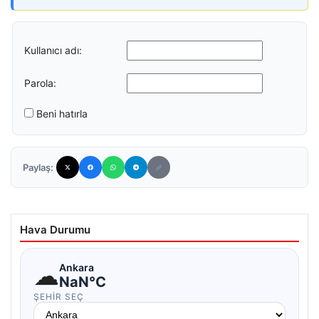
Kullanıcı adı:
Parola:
Beni hatırla
Paylaş:
Hava Durumu
☁
Ankara
NaN°C
ŞEHIR SEÇ