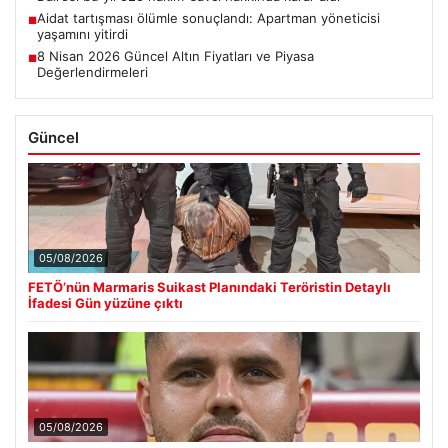
Aidat tartışması ölümle sonuçlandı: Apartman yöneticisi
■
yaşamını yitirdi
8 Nisan 2026 Güncel Altın Fiyatları ve Piyasa
■
Değerlendirmeleri
Güncel
05/08/2026
FETÖ’nün Marmaris Suikast Planındaki Teröristin Detaylı
İfadesi Gün yüzüne çıktı
05/08/2026