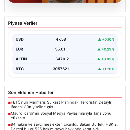
05.08.2026
Mauro Icardi’nin Sosyal Medya
Piyasa Verileri
Paylaşımlarıyla Tansiyonu Yükseltti
Geçtiğimiz günlerde Galatasaray futbol takımıyla
yollarını ayıran ve kariyerindeki belirsizlikler nedeniyle
USD
47.58
▲ +0.10%
gündemdeki isimler arasında…
EUR
55.01
▲ +0.29%
ALTIN
6470.2
▲ +3.83%
BTC
3057621
▲ +1.26%
Son Eklenen Haberler
FETÖ’nün Marmaris Suikast Planındaki Teröristin Detaylı
■
İfadesi Gün yüzüne çıktı
Mauro Icardi’nin Sosyal Medya Paylaşımlarıyla Tansiyonu
■
Yükseltti
84 hakim ve savcı meslekten çıkarıldı. Bakan Gürlek: HSK 2.
■
Dairesi bu yıl 525 hakim-savcı hakkında karar aldı