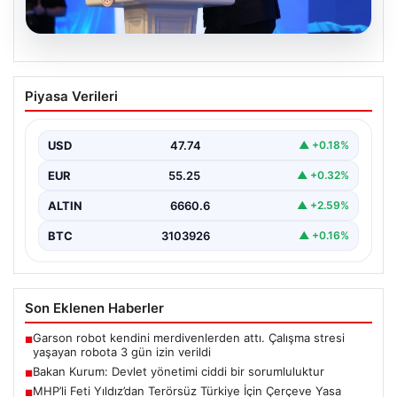
07.08.2026
Bakan Kurum: Devlet yönetimi ciddi bir
Piyasa Verileri
sorumluluktur
Çevre, Şehircilik ve İklim Değişikliği Bakanı Murat
Kurum, Hatay'da düzenlenen sosyal konut projesi ve…
USD
47.74
▲ +0.18%
EUR
55.25
▲ +0.32%
ALTIN
6660.6
▲ +2.59%
BTC
3103926
▲ +0.16%
Son Eklenen Haberler
Garson robot kendini merdivenlerden attı. Çalışma stresi
■
yaşayan robota 3 gün izin verildi
Bakan Kurum: Devlet yönetimi ciddi bir sorumluluktur
■
MHP’li Feti Yıldız’dan Terörsüz Türkiye İçin Çerçeve Yasa
■