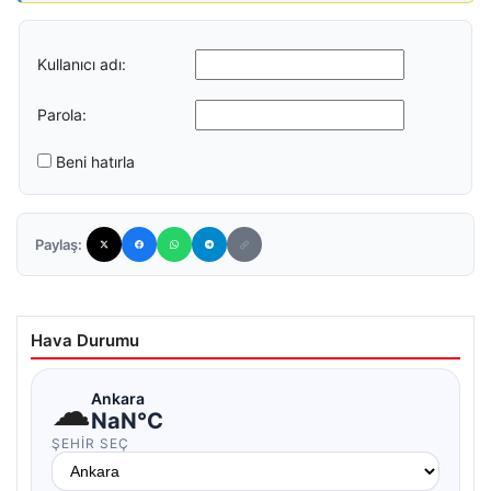
Kullanıcı adı:
Parola:
Beni hatırla
Paylaş:
Hava Durumu
☁
Ankara
NaN°C
ŞEHIR SEÇ