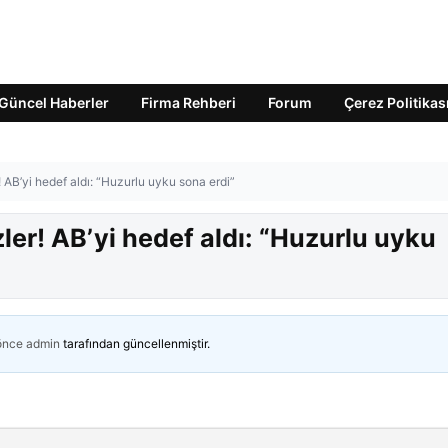
Güncel Haberler
Firma Rehberi
Forum
Çerez Politikas
 AB’yi hedef aldı: “Huzurlu uyku sona erdi”
ler! AB’yi hedef aldı: “Huzurlu uyku
 önce
admin
tarafından güncellenmiştir.