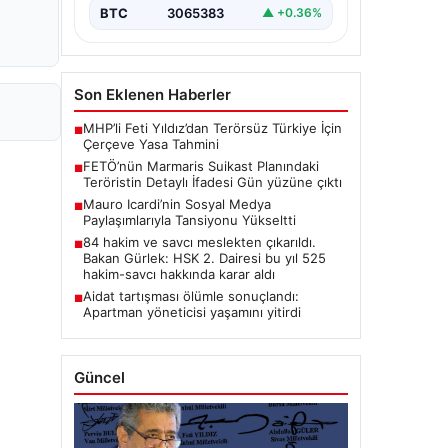
BTC
3065383
▲ +0.36%
Son Eklenen Haberler
MHP’li Feti Yıldız’dan Terörsüz Türkiye İçin
■
Çerçeve Yasa Tahmini
FETÖ’nün Marmaris Suikast Planındaki
■
Teröristin Detaylı İfadesi Gün yüzüne çıktı
Mauro Icardi’nin Sosyal Medya
■
Paylaşımlarıyla Tansiyonu Yükseltti
84 hakim ve savcı meslekten çıkarıldı.
■
Bakan Gürlek: HSK 2. Dairesi bu yıl 525
hakim-savcı hakkında karar aldı
Aidat tartışması ölümle sonuçlandı:
■
Apartman yöneticisi yaşamını yitirdi
Güncel