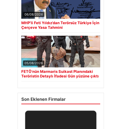
06/08/2026
MHP’li Feti Yıldız’dan Terörsüz Türkiye İçin
Çerçeve Yasa Tahmini
05/08/2026
FETÖ’nün Marmaris Suikast Planındaki
Teröristin Detaylı İfadesi Gün yüzüne çıktı
Son Eklenen Firmalar