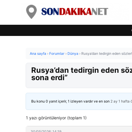
Ana sayfa
›
Forumlar
›
Dünya
›
Rusya’dan tedirgin eden sözler!
Rusya’dan tedirgin eden söz
sona erdi”
Bu konu 0 yanıt içerir, 1 izleyen vardır ve en son
2 ay 1 hafta
1 yazı görüntüleniyor (toplam 1)
30/05/2026: 14:19