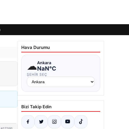
ı
Hava Durumu
☁
Ankara
NaN°C
ŞEHIR SEÇ
Bizi Takip Edin
#17391