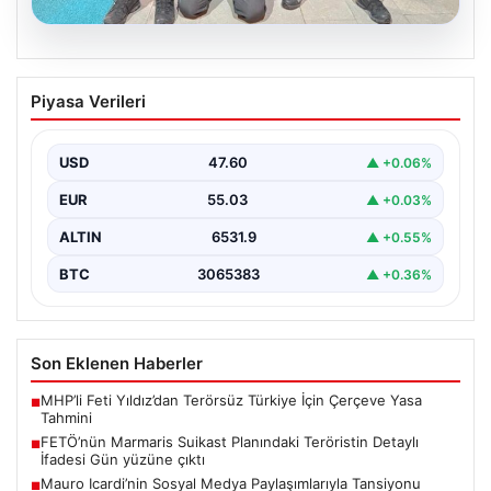
05.08.2026
FETÖ’nün Marmaris Suikast Planındaki
Piyasa Verileri
Teröristin Detaylı İfadesi Gün yüzüne
çıktı
USD
47.60
▲ +0.06%
15 Temmuz 2016 darbe girişimi sırasında
Cumhurbaşkanı Recep Tayyip Erdoğan'a yönelik
EUR
55.03
▲ +0.03%
planlanan suikast girişiminin…
ALTIN
6531.9
▲ +0.55%
BTC
3065383
▲ +0.36%
Son Eklenen Haberler
MHP’li Feti Yıldız’dan Terörsüz Türkiye İçin Çerçeve Yasa
■
Tahmini
FETÖ’nün Marmaris Suikast Planındaki Teröristin Detaylı
■
İfadesi Gün yüzüne çıktı
Mauro Icardi’nin Sosyal Medya Paylaşımlarıyla Tansiyonu
■