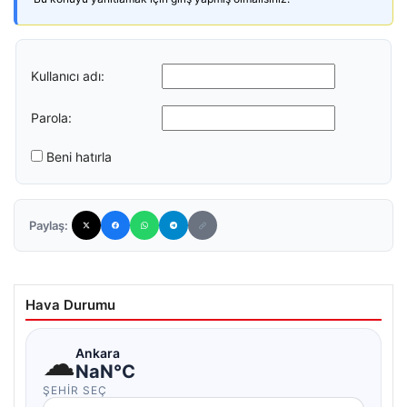
Kullanıcı adı:
Parola:
Beni hatırla
Paylaş:
Hava Durumu
☁
Ankara
NaN°C
ŞEHIR SEÇ