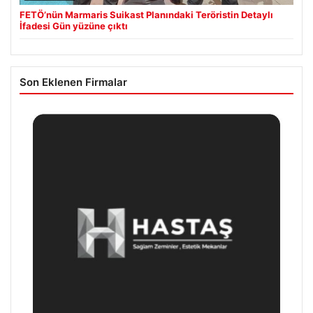
FETÖ’nün Marmaris Suikast Planındaki Teröristin Detaylı
İfadesi Gün yüzüne çıktı
Son Eklenen Firmalar