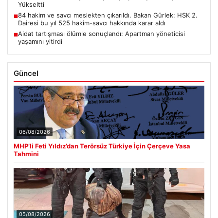
Yükseltti
84 hakim ve savcı meslekten çıkarıldı. Bakan Gürlek: HSK 2.
■
Dairesi bu yıl 525 hakim-savcı hakkında karar aldı
Aidat tartışması ölümle sonuçlandı: Apartman yöneticisi
■
yaşamını yitirdi
Güncel
06/08/2026
MHP’li Feti Yıldız’dan Terörsüz Türkiye İçin Çerçeve Yasa
Tahmini
05/08/2026