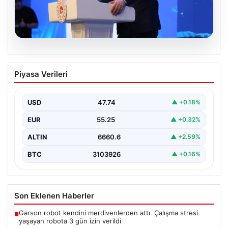
07.08.2026
Bakan Kurum: Devlet yönetimi ciddi bir
Piyasa Verileri
sorumluluktur
Çevre, Şehircilik ve İklim Değişikliği Bakanı Murat
Kurum, Hatay'da düzenlenen sosyal konut projesi ve…
USD
47.74
▲ +0.18%
EUR
55.25
▲ +0.32%
ALTIN
6660.6
▲ +2.59%
BTC
3103926
▲ +0.16%
Son Eklenen Haberler
Garson robot kendini merdivenlerden attı. Çalışma stresi
■
yaşayan robota 3 gün izin verildi