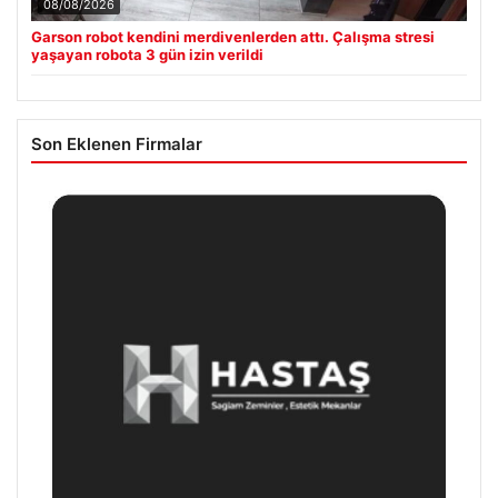
08/08/2026
Garson robot kendini merdivenlerden attı. Çalışma stresi
yaşayan robota 3 gün izin verildi
Son Eklenen Firmalar