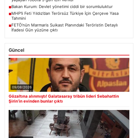
Bakan Kurum: Devlet yönetimi ciddi bir sorumluluktur
■
MHP’li Feti Yıldız’dan Terörsüz Türkiye İçin Çerçeve Yasa
■
Tahmini
FETÖ’nün Marmaris Suikast Planındaki Teröristin Detaylı
■
İfadesi Gün yüzüne çıktı
Güncel
09/08/2026
Gözaltına alınmıştı! Galatasaray tribün lideri Sebahattin
Şirin’in evinden bunlar çıktı