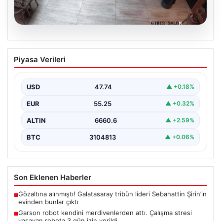
08.08.2026
Garson robot kendini merdivenlerden
Piyasa Verileri
attı. Çalışma stresi yaşayan robota 3
gün izin verildi
USD
47.74
▲ +0.18%
EUR
55.25
▲ +0.32%
ALTIN
6660.6
▲ +2.59%
BTC
3104813
▲ +0.06%
Son Eklenen Haberler
Gözaltına alınmıştı! Galatasaray tribün lideri Sebahattin Şirin’in
■
evinden bunlar çıktı
Garson robot kendini merdivenlerden attı. Çalışma stresi
■
yaşayan robota 3 gün izin verildi