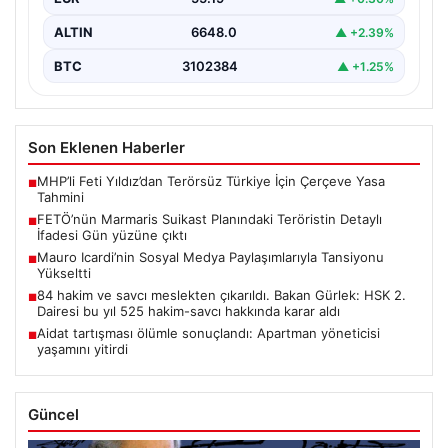
ALTIN
6648.0
▲ +2.39%
BTC
3102384
▲ +1.25%
Son Eklenen Haberler
MHP’li Feti Yıldız’dan Terörsüz Türkiye İçin Çerçeve Yasa
■
Tahmini
FETÖ’nün Marmaris Suikast Planındaki Teröristin Detaylı
■
İfadesi Gün yüzüne çıktı
Mauro Icardi’nin Sosyal Medya Paylaşımlarıyla Tansiyonu
■
Yükseltti
84 hakim ve savcı meslekten çıkarıldı. Bakan Gürlek: HSK 2.
■
Dairesi bu yıl 525 hakim-savcı hakkında karar aldı
Aidat tartışması ölümle sonuçlandı: Apartman yöneticisi
■
yaşamını yitirdi
Güncel