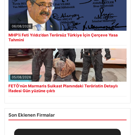
06/08/2026
MHP’li Feti Yıldız’dan Terörsüz Türkiye İçin Çerçeve Yasa
Tahmini
05/08/2026
FETÖ’nün Marmaris Suikast Planındaki Teröristin Detaylı
İfadesi Gün yüzüne çıktı
Son Eklenen Firmalar