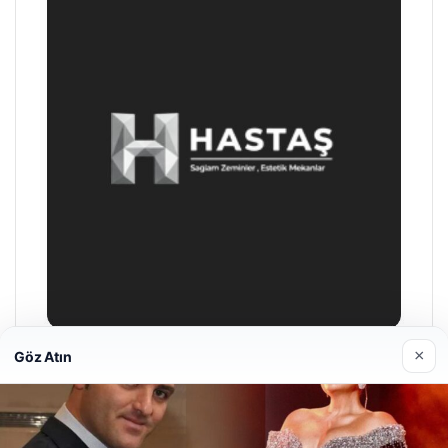
×
Göz Atın
Enes Kaplan Avukatlık Bürosu
28/04/2026