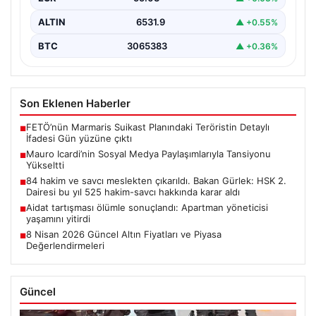
ALTIN
6531.9
▲ +0.55%
BTC
3065383
▲ +0.36%
Son Eklenen Haberler
FETÖ’nün Marmaris Suikast Planındaki Teröristin Detaylı
■
İfadesi Gün yüzüne çıktı
Mauro Icardi’nin Sosyal Medya Paylaşımlarıyla Tansiyonu
■
Yükseltti
84 hakim ve savcı meslekten çıkarıldı. Bakan Gürlek: HSK 2.
■
Dairesi bu yıl 525 hakim-savcı hakkında karar aldı
Aidat tartışması ölümle sonuçlandı: Apartman yöneticisi
■
yaşamını yitirdi
8 Nisan 2026 Güncel Altın Fiyatları ve Piyasa
■
Değerlendirmeleri
Güncel