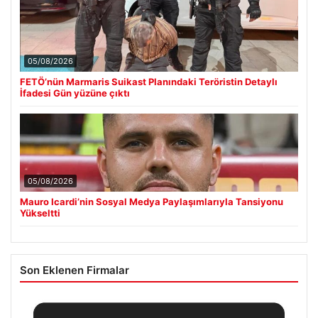
05/08/2026
FETÖ’nün Marmaris Suikast Planındaki Teröristin Detaylı
İfadesi Gün yüzüne çıktı
05/08/2026
Mauro Icardi’nin Sosyal Medya Paylaşımlarıyla Tansiyonu
Yükseltti
Son Eklenen Firmalar