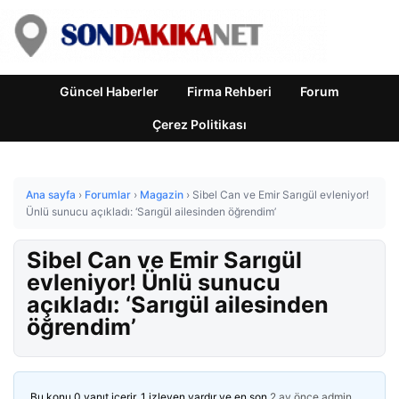
Güncel Haberler
Firma Rehberi
Forum
Çerez Politikası
Ana sayfa
›
Forumlar
›
Magazin
›
Sibel Can ve Emir Sarıgül evleniyor!
Ünlü sunucu açıkladı: ‘Sarıgül ailesinden öğrendim’
Sibel Can ve Emir Sarıgül
evleniyor! Ünlü sunucu
açıkladı: ‘Sarıgül ailesinden
öğrendim’
Bu konu 0 yanıt içerir, 1 izleyen vardır ve en son
2 ay önce
admin