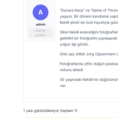
“Duvara Karşı” ve “Game of Thrones
A
yaşıyor. Bir dönem kendisine yapı
Kekilli şimdi de özel hayatıyla g
admin
Anahtar
Sibel Kekilli evlendiğini fotoğrafl
yönetici
gelinlikli bir fotoğrafını paylaşa
yoğun ilgi gördü.
Ünlü saç stilisti Jorg Oppermann 
Fotoğraflarda çiftin düğün pastas
notunu ekledi.
45 yaşındaki Kekilli’nin düğününü
var.
1 yazı görüntüleniyor (toplam 1)