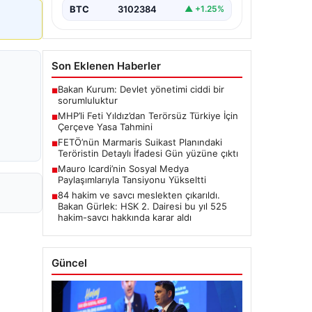
BTC
3102384
▲ +1.25%
Son Eklenen Haberler
Bakan Kurum: Devlet yönetimi ciddi bir
■
sorumluluktur
MHP’li Feti Yıldız’dan Terörsüz Türkiye İçin
■
Çerçeve Yasa Tahmini
FETÖ’nün Marmaris Suikast Planındaki
■
Teröristin Detaylı İfadesi Gün yüzüne çıktı
Mauro Icardi’nin Sosyal Medya
■
Paylaşımlarıyla Tansiyonu Yükseltti
84 hakim ve savcı meslekten çıkarıldı.
■
Bakan Gürlek: HSK 2. Dairesi bu yıl 525
hakim-savcı hakkında karar aldı
Güncel