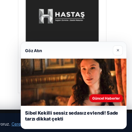
×
Göz Atın
Enes Kaplan Avukatlık Bürosu
28/04/2026
Güncel Haberler
Sibel Kekilli sessiz sedasız evlendi! Sade
tarzı dikkat çekti
ıyoruz.
Çerez Politikamız
Reddet
Kabul Et