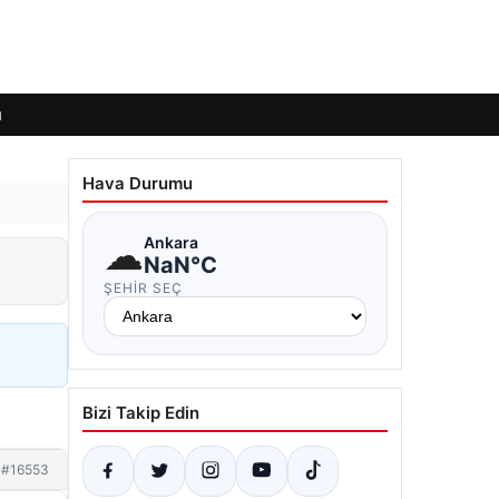
ı
Hava Durumu
☁
Ankara
NaN°C
ŞEHIR SEÇ
Bizi Takip Edin
#16553