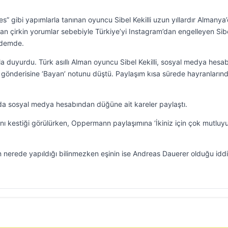
” gibi yapımlarla tanınan oyuncu Sibel Kekilli uzun yıllardır Almanya
lan çirkin yorumlar sebebiyle Türkiye’yi Instagram’dan engelleyen Sib
ündemde.
arla duyurdu. Türk asıllı Alman oyuncu Sibel Kekilli, sosyal medya hesa
rak gönderisine ‘Bayan’ notunu düştü. Paylaşım kısa sürede hayranların
da sosyal medya hesabından düğüne ait kareler paylaştı.
ını kestiği görülürken, Oppermann paylaşımına ‘İkiniz için çok mutluy
n nerede yapıldığı bilinmezken eşinin ise Andreas Dauerer olduğu iddi