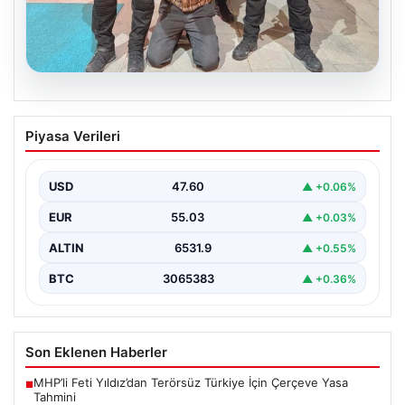
05.08.2026
FETÖ’nün Marmaris Suikast Planındaki
Piyasa Verileri
Teröristin Detaylı İfadesi Gün yüzüne
çıktı
USD
47.60
▲ +0.06%
15 Temmuz 2016 darbe girişimi sırasında
Cumhurbaşkanı Recep Tayyip Erdoğan'a yönelik
EUR
55.03
▲ +0.03%
planlanan suikast girişiminin…
ALTIN
6531.9
▲ +0.55%
BTC
3065383
▲ +0.36%
Son Eklenen Haberler
MHP’li Feti Yıldız’dan Terörsüz Türkiye İçin Çerçeve Yasa
■
Tahmini