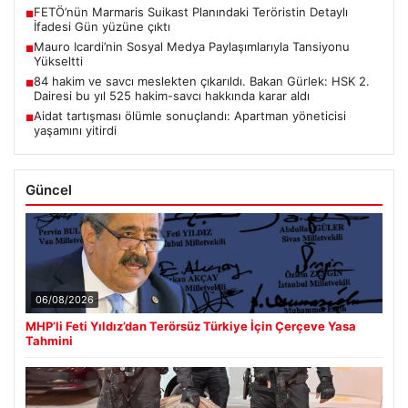
FETÖ’nün Marmaris Suikast Planındaki Teröristin Detaylı
■
İfadesi Gün yüzüne çıktı
Mauro Icardi’nin Sosyal Medya Paylaşımlarıyla Tansiyonu
■
Yükseltti
84 hakim ve savcı meslekten çıkarıldı. Bakan Gürlek: HSK 2.
■
Dairesi bu yıl 525 hakim-savcı hakkında karar aldı
Aidat tartışması ölümle sonuçlandı: Apartman yöneticisi
■
yaşamını yitirdi
Güncel
06/08/2026
MHP’li Feti Yıldız’dan Terörsüz Türkiye İçin Çerçeve Yasa
Tahmini