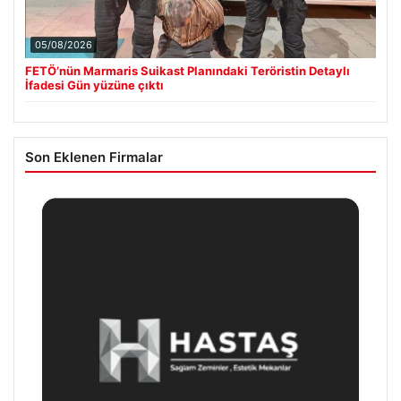
05/08/2026
FETÖ’nün Marmaris Suikast Planındaki Teröristin Detaylı
İfadesi Gün yüzüne çıktı
Son Eklenen Firmalar