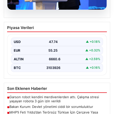
07.08.2026
Bakan Kurum: Devlet yönetimi ciddi bir
Piyasa Verileri
sorumluluktur
Çevre, Şehircilik ve İklim Değişikliği Bakanı Murat
Kurum, Hatay'da düzenlenen sosyal konut projesi ve…
USD
47.74
▲ +0.18%
EUR
55.25
▲ +0.32%
ALTIN
6660.6
▲ +2.59%
BTC
3103926
▲ +0.16%
Son Eklenen Haberler
Garson robot kendini merdivenlerden attı. Çalışma stresi
■
yaşayan robota 3 gün izin verildi
Bakan Kurum: Devlet yönetimi ciddi bir sorumluluktur
■
MHP’li Feti Yıldız’dan Terörsüz Türkiye İçin Çerçeve Yasa
■