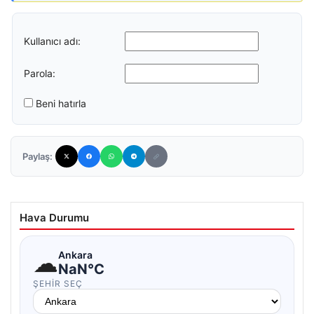
Kullanıcı adı:
Parola:
Beni hatırla
Paylaş:
Hava Durumu
☁
Ankara
NaN°C
ŞEHIR SEÇ