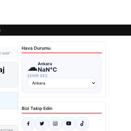
ı
Hava Durumu
i asla”
☁
Ankara
aj
NaN°C
ŞEHIR SEÇ
Bizi Takip Edin
#22766