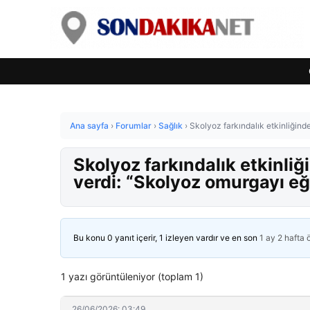
Ana sayfa
›
Forumlar
›
Sağlık
›
Skolyoz farkındalık etkinliğind
Skolyoz farkındalık etkinli
verdi: “Skolyoz omurgayı eğe
Bu konu 0 yanıt içerir, 1 izleyen vardır ve en son
1 ay 2 hafta
1 yazı görüntüleniyor (toplam 1)
26/06/2026: 03:49