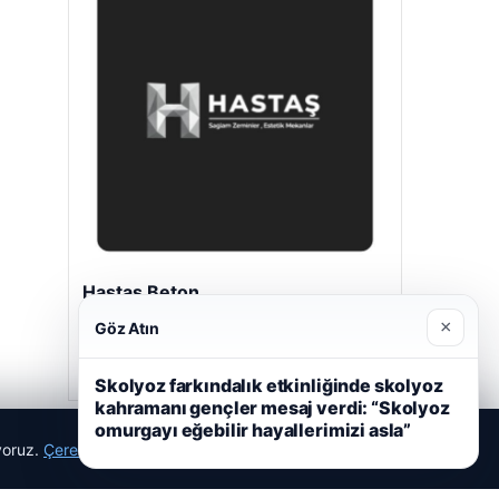
Hastaş Beton
26/05/2026
×
Göz Atın
Skolyoz farkındalık etkinliğinde skolyoz
kahramanı gençler mesaj verdi: “Skolyoz
omurgayı eğebilir hayallerimizi asla”
ıyoruz.
Çerez Politikamız
Reddet
Kabul Et