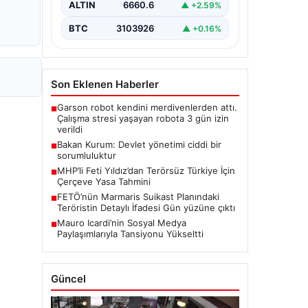
ALTIN
6660.6
▲ +2.59%
BTC
3103926
▲ +0.16%
Son Eklenen Haberler
Garson robot kendini merdivenlerden attı.
■
Çalışma stresi yaşayan robota 3 gün izin
verildi
Bakan Kurum: Devlet yönetimi ciddi bir
■
sorumluluktur
MHP’li Feti Yıldız’dan Terörsüz Türkiye İçin
■
Çerçeve Yasa Tahmini
FETÖ’nün Marmaris Suikast Planındaki
■
Teröristin Detaylı İfadesi Gün yüzüne çıktı
Mauro Icardi’nin Sosyal Medya
■
Paylaşımlarıyla Tansiyonu Yükseltti
Güncel