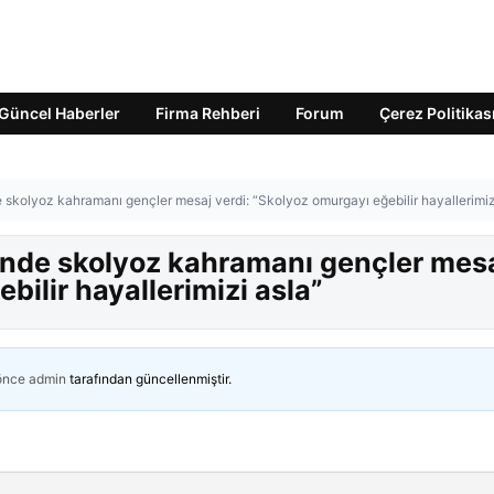
Güncel Haberler
Firma Rehberi
Forum
Çerez Politikas
e skolyoz kahramanı gençler mesaj verdi: “Skolyoz omurgayı eğebilir hayallerimiz
ğinde skolyoz kahramanı gençler mes
bilir hayallerimizi asla”
 önce
admin
tarafından güncellenmiştir.