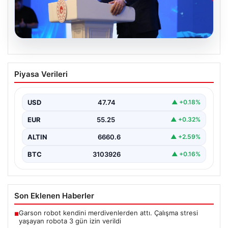
07.08.2026
Bakan Kurum: Devlet yönetimi ciddi bir
Piyasa Verileri
sorumluluktur
Çevre, Şehircilik ve İklim Değişikliği Bakanı Murat
Kurum, Hatay'da düzenlenen sosyal konut projesi ve…
USD
47.74
▲ +0.18%
EUR
55.25
▲ +0.32%
ALTIN
6660.6
▲ +2.59%
BTC
3103926
▲ +0.16%
Son Eklenen Haberler
Garson robot kendini merdivenlerden attı. Çalışma stresi
■
yaşayan robota 3 gün izin verildi