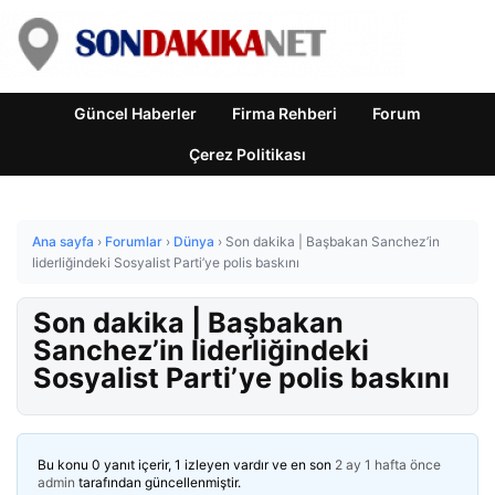
Güncel Haberler
Firma Rehberi
Forum
Çerez Politikası
Ana sayfa
›
Forumlar
›
Dünya
›
Son dakika | Başbakan Sanchez’in
liderliğindeki Sosyalist Parti’ye polis baskını
Son dakika | Başbakan
Sanchez’in liderliğindeki
Sosyalist Parti’ye polis baskını
Bu konu 0 yanıt içerir, 1 izleyen vardır ve en son
2 ay 1 hafta önce
admin
tarafından güncellenmiştir.