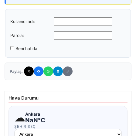
Kullanıcı adı:
Parola:
Beni hatırla
Paylaş:
Hava Durumu
☁
Ankara
NaN°C
ŞEHIR SEÇ