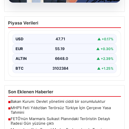
06.08.2026
MHP’li Feti Yıldız’dan Terörsüz Türkiye
Piyasa Verileri
İçin Çerçeve Yasa Tahmini
Milliyetçi Hareket Partisi (MHP) Genel Başkan
Yardımcısı Feti Yıldız, uzun süredir üzerinde çalışılan
USD
47.71
▲ +0.17%
ve…
EUR
55.19
▲ +0.30%
ALTIN
6648.0
▲ +2.39%
BTC
3102384
▲ +1.25%
Son Eklenen Haberler
Bakan Kurum: Devlet yönetimi ciddi bir sorumluluktur
■
MHP’li Feti Yıldız’dan Terörsüz Türkiye İçin Çerçeve Yasa
■
Tahmini
FETÖ’nün Marmaris Suikast Planındaki Teröristin Detaylı
■
İfadesi Gün yüzüne çıktı