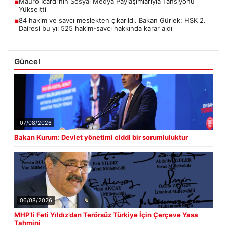
Mauro Icardi’nin Sosyal Medya Paylaşımlarıyla Tansiyonu
■
Yükseltti
84 hakim ve savcı meslekten çıkarıldı. Bakan Gürlek: HSK 2.
■
Dairesi bu yıl 525 hakim-savcı hakkında karar aldı
Güncel
07/08/2026
Bakan Kurum: Devlet yönetimi ciddi bir sorumluluktur
06/08/2026
MHP’li Feti Yıldız’dan Terörsüz Türkiye İçin Çerçeve Yasa
Tahmini