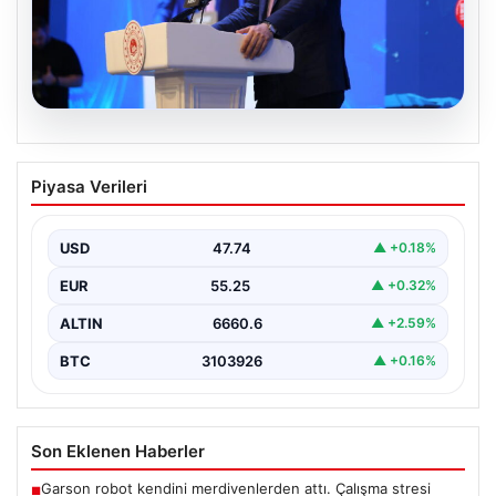
07.08.2026
Bakan Kurum: Devlet yönetimi ciddi bir
Piyasa Verileri
sorumluluktur
Çevre, Şehircilik ve İklim Değişikliği Bakanı Murat
Kurum, Hatay'da düzenlenen sosyal konut projesi ve…
USD
47.74
▲ +0.18%
EUR
55.25
▲ +0.32%
ALTIN
6660.6
▲ +2.59%
BTC
3103926
▲ +0.16%
Son Eklenen Haberler
Garson robot kendini merdivenlerden attı. Çalışma stresi
■