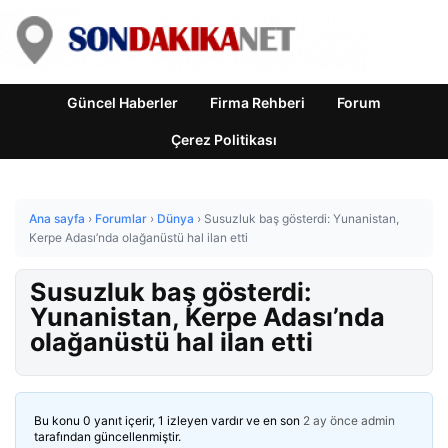
Güncel Haberler
Firma Rehberi
Forum
Çerez Politikası
Ana sayfa
›
Forumlar
›
Dünya
›
Susuzluk baş gösterdi: Yunanistan,
Kerpe Adası’nda olağanüstü hal ilan etti
Susuzluk baş gösterdi:
Yunanistan, Kerpe Adası’nda
olağanüstü hal ilan etti
Bu konu 0 yanıt içerir, 1 izleyen vardır ve en son
2 ay önce
admin
tarafından güncellenmiştir.