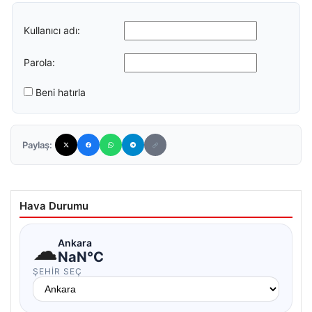
Kullanıcı adı:
Parola:
Beni hatırla
Paylaş:
Hava Durumu
☁
Ankara
NaN°C
ŞEHIR SEÇ