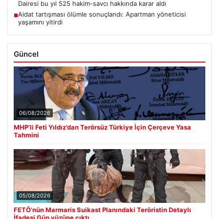
Dairesi bu yıl 525 hakim-savcı hakkında karar aldı
Aidat tartışması ölümle sonuçlandı: Apartman yöneticisi
■
yaşamını yitirdi
Güncel
06/08/2026
MHP’li Feti Yıldız’dan Terörsüz Türkiye İçin Çerçeve Yasa
Tahmini
05/08/2026
FETÖ’nün Marmaris Suikast Planındaki Teröristin Detaylı
İfadesi Gün yüzüne çıktı