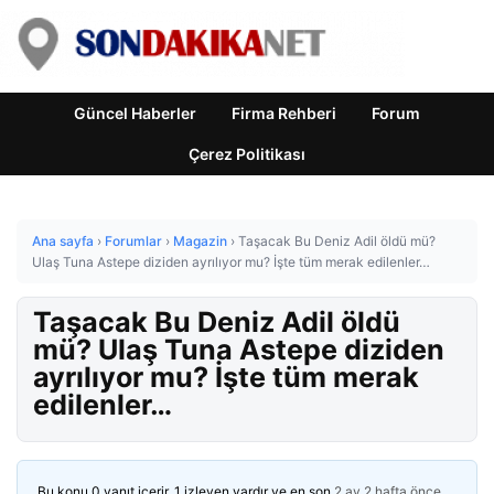
Güncel Haberler
Firma Rehberi
Forum
Çerez Politikası
Ana sayfa
›
Forumlar
›
Magazin
›
Taşacak Bu Deniz Adil öldü mü?
Ulaş Tuna Astepe diziden ayrılıyor mu? İşte tüm merak edilenler…
Taşacak Bu Deniz Adil öldü
mü? Ulaş Tuna Astepe diziden
ayrılıyor mu? İşte tüm merak
edilenler…
Bu konu 0 yanıt içerir, 1 izleyen vardır ve en son
2 ay 2 hafta önce