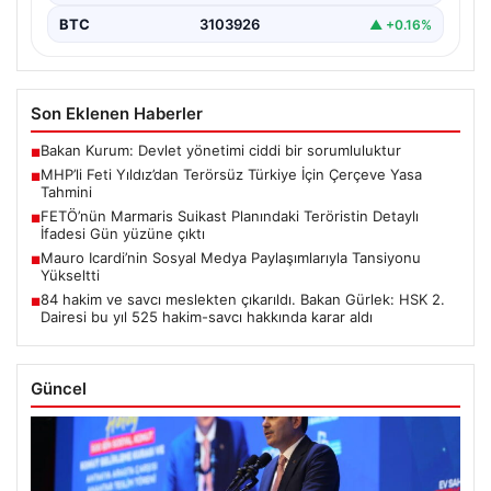
BTC
3103926
▲ +0.16%
Son Eklenen Haberler
Bakan Kurum: Devlet yönetimi ciddi bir sorumluluktur
■
MHP’li Feti Yıldız’dan Terörsüz Türkiye İçin Çerçeve Yasa
■
Tahmini
FETÖ’nün Marmaris Suikast Planındaki Teröristin Detaylı
■
İfadesi Gün yüzüne çıktı
Mauro Icardi’nin Sosyal Medya Paylaşımlarıyla Tansiyonu
■
Yükseltti
84 hakim ve savcı meslekten çıkarıldı. Bakan Gürlek: HSK 2.
■
Dairesi bu yıl 525 hakim-savcı hakkında karar aldı
Güncel