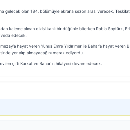
rana gelecek olan 184. bölümüyle ekrana sezon arası verecek. Teşkilat
ndan kaleme alınan dizisi kanlı bir düğünle biterken Rabia Soytürk, E
e veda edecek.
Sönmezay’a hayat veren Yunus Emre Yıldırımer ile Bahar’a hayat veren 
sinde yer alıp almayacağını merak ediyordu.
evilen çifti Korkut ve Bahar’ın hikâyesi devam edecek.