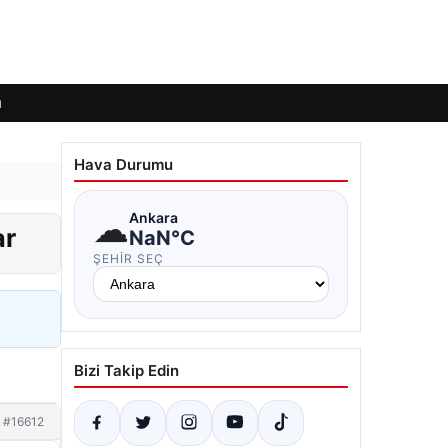
ı
Hava Durumu
☁
Ankara
ar
NaN°C
ŞEHIR SEÇ
Bizi Takip Edin
#16612