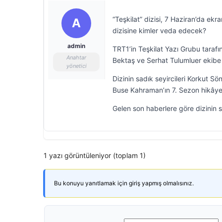
“Teşkilat” dizisi, 7 Haziran’da ek
A
dizisine kimler veda edecek?
admin
TRT1’in Teşkilat Yazı Grubu tarafı
Anahtar
Bektaş ve Serhat Tulumluer ekib
yönetici
Dizinin sadık seyircileri Korkut 
Buse Kahraman’ın 7. Sezon hikâye
Gelen son haberlere göre dizinin s
1 yazı görüntüleniyor (toplam 1)
Bu konuyu yanıtlamak için giriş yapmış olmalısınız.