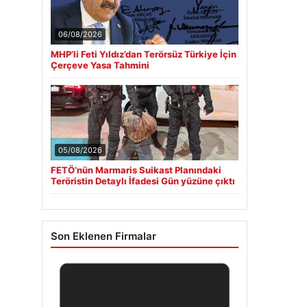
06/08/2026
MHP’li Feti Yıldız’dan Terörsüz Türkiye İçin
Çerçeve Yasa Tahmini
05/08/2026
FETÖ’nün Marmaris Suikast Planındaki
Teröristin Detaylı İfadesi Gün yüzüne çıktı
Son Eklenen Firmalar