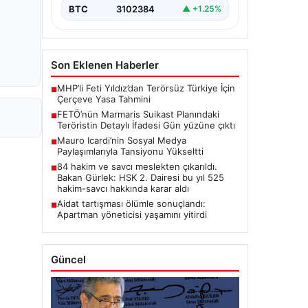
BTC
3102384
▲ +1.25%
Son Eklenen Haberler
MHP’li Feti Yıldız’dan Terörsüz Türkiye İçin
■
Çerçeve Yasa Tahmini
FETÖ’nün Marmaris Suikast Planındaki
■
Teröristin Detaylı İfadesi Gün yüzüne çıktı
Mauro Icardi’nin Sosyal Medya
■
Paylaşımlarıyla Tansiyonu Yükseltti
84 hakim ve savcı meslekten çıkarıldı.
■
Bakan Gürlek: HSK 2. Dairesi bu yıl 525
hakim-savcı hakkında karar aldı
Aidat tartışması ölümle sonuçlandı:
■
Apartman yöneticisi yaşamını yitirdi
Güncel