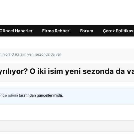
Güncel Haberler
Firma Rehberi
Forum
Çerez Politikas
rılıyor? O iki isim yeni sezonda da var
yrılıyor? O iki isim yeni sezonda da v
 önce
admin
tarafından güncellenmiştir.