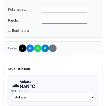
Kullanıcı adı:
Parola:
Beni hatırla
Paylaş:
Hava Durumu
☁
Ankara
NaN°C
ŞEHIR SEÇ