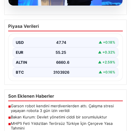
07.08.2026
Bakan Kurum: Devlet yönetimi ciddi bir
Piyasa Verileri
sorumluluktur
Çevre, Şehircilik ve İklim Değişikliği Bakanı Murat
Kurum, Hatay'da düzenlenen sosyal konut projesi ve…
USD
47.74
▲ +0.18%
EUR
55.25
▲ +0.32%
ALTIN
6660.6
▲ +2.59%
BTC
3103926
▲ +0.16%
Son Eklenen Haberler
Garson robot kendini merdivenlerden attı. Çalışma stresi
■
yaşayan robota 3 gün izin verildi
Bakan Kurum: Devlet yönetimi ciddi bir sorumluluktur
■
MHP’li Feti Yıldız’dan Terörsüz Türkiye İçin Çerçeve Yasa
■
Tahmini