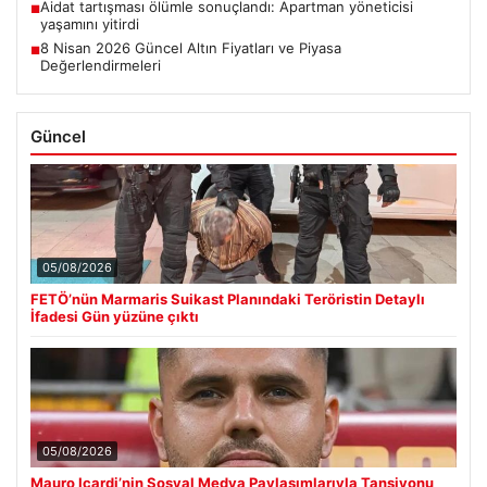
Aidat tartışması ölümle sonuçlandı: Apartman yöneticisi
■
yaşamını yitirdi
8 Nisan 2026 Güncel Altın Fiyatları ve Piyasa
■
Değerlendirmeleri
Güncel
05/08/2026
FETÖ’nün Marmaris Suikast Planındaki Teröristin Detaylı
İfadesi Gün yüzüne çıktı
05/08/2026
Mauro Icardi’nin Sosyal Medya Paylaşımlarıyla Tansiyonu