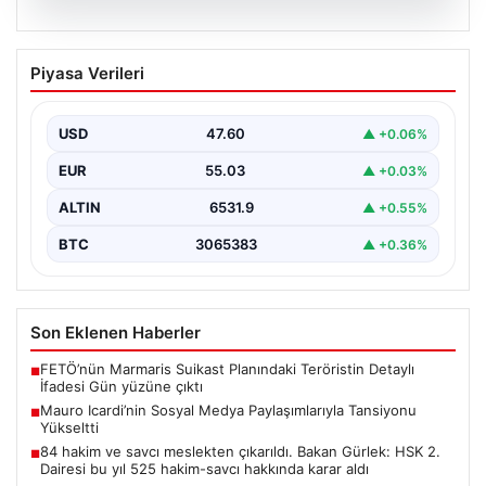
05.08.2026
Mauro Icardi’nin Sosyal Medya
Piyasa Verileri
Paylaşımlarıyla Tansiyonu Yükseltti
Geçtiğimiz günlerde Galatasaray futbol takımıyla
yollarını ayıran ve kariyerindeki belirsizlikler nedeniyle
USD
47.60
▲ +0.06%
gündemdeki isimler arasında…
EUR
55.03
▲ +0.03%
ALTIN
6531.9
▲ +0.55%
BTC
3065383
▲ +0.36%
Son Eklenen Haberler
FETÖ’nün Marmaris Suikast Planındaki Teröristin Detaylı
■
İfadesi Gün yüzüne çıktı
Mauro Icardi’nin Sosyal Medya Paylaşımlarıyla Tansiyonu
■
Yükseltti
84 hakim ve savcı meslekten çıkarıldı. Bakan Gürlek: HSK 2.
■
Dairesi bu yıl 525 hakim-savcı hakkında karar aldı