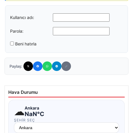
Kullanıcı adı:
Parola:
Beni hatırla
Paylaş:
Hava Durumu
☁
Ankara
NaN°C
ŞEHIR SEÇ