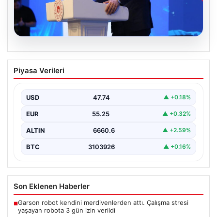
07.08.2026
Bakan Kurum: Devlet yönetimi ciddi bir
Piyasa Verileri
sorumluluktur
Çevre, Şehircilik ve İklim Değişikliği Bakanı Murat
Kurum, Hatay'da düzenlenen sosyal konut projesi ve…
USD
47.74
▲ +0.18%
EUR
55.25
▲ +0.32%
ALTIN
6660.6
▲ +2.59%
BTC
3103926
▲ +0.16%
Son Eklenen Haberler
Garson robot kendini merdivenlerden attı. Çalışma stresi
■
yaşayan robota 3 gün izin verildi