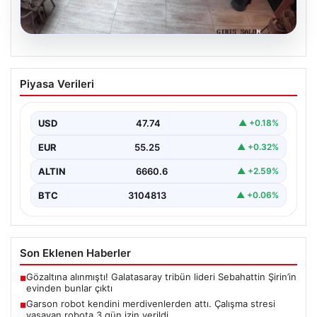
08.08.2026
Garson robot kendini merdivenlerden
Piyasa Verileri
attı. Çalışma stresi yaşayan robota 3
gün izin verildi
USD
47.74
▲ +0.18%
EUR
55.25
▲ +0.32%
ALTIN
6660.6
▲ +2.59%
BTC
3104813
▲ +0.06%
Son Eklenen Haberler
Gözaltına alınmıştı! Galatasaray tribün lideri Sebahattin Şirin’in
■
evinden bunlar çıktı
Garson robot kendini merdivenlerden attı. Çalışma stresi
■
yaşayan robota 3 gün izin verildi