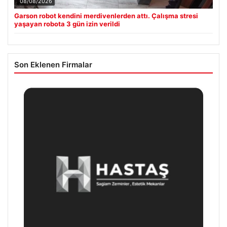
08/08/2026
Garson robot kendini merdivenlerden attı. Çalışma stresi
yaşayan robota 3 gün izin verildi
Son Eklenen Firmalar