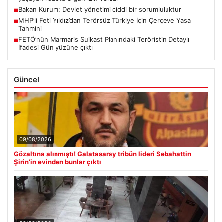
Bakan Kurum: Devlet yönetimi ciddi bir sorumluluktur
■
MHP’li Feti Yıldız’dan Terörsüz Türkiye İçin Çerçeve Yasa
■
Tahmini
FETÖ’nün Marmaris Suikast Planındaki Teröristin Detaylı
■
İfadesi Gün yüzüne çıktı
Güncel
09/08/2026
Gözaltına alınmıştı! Galatasaray tribün lideri Sebahattin
Şirin’in evinden bunlar çıktı