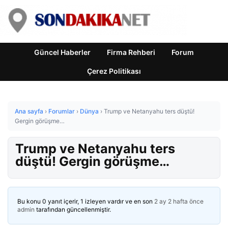
Güncel Haberler
Firma Rehberi
Forum
Çerez Politikası
Ana sayfa
›
Forumlar
›
Dünya
›
Trump ve Netanyahu ters düştü!
Gergin görüşme…
Trump ve Netanyahu ters
düştü! Gergin görüşme…
Bu konu 0 yanıt içerir, 1 izleyen vardır ve en son
2 ay 2 hafta önce
admin
tarafından güncellenmiştir.