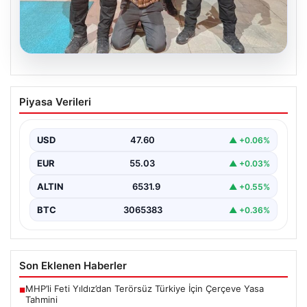
05.08.2026
FETÖ’nün Marmaris Suikast Planındaki
Piyasa Verileri
Teröristin Detaylı İfadesi Gün yüzüne
çıktı
USD
47.60
▲ +0.06%
15 Temmuz 2016 darbe girişimi sırasında
Cumhurbaşkanı Recep Tayyip Erdoğan'a yönelik
EUR
55.03
▲ +0.03%
planlanan suikast girişiminin…
ALTIN
6531.9
▲ +0.55%
BTC
3065383
▲ +0.36%
Son Eklenen Haberler
MHP’li Feti Yıldız’dan Terörsüz Türkiye İçin Çerçeve Yasa
■
Tahmini