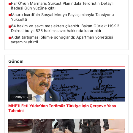
FETÖ’nün Marmaris Suikast Planındaki Teröristin Detaylı
■
İfadesi Gün yüzüne çıktı
Mauro Icardi’nin Sosyal Medya Paylaşımlarıyla Tansiyonu
■
Yükseltti
84 hakim ve savcı meslekten çıkarıldı. Bakan Gürlek: HSK 2.
■
Dairesi bu yıl 525 hakim-savcı hakkında karar aldı
Aidat tartışması ölümle sonuçlandı: Apartman yöneticisi
■
yaşamını yitirdi
Güncel
06/08/2026
MHP’li Feti Yıldız’dan Terörsüz Türkiye İçin Çerçeve Yasa
Tahmini