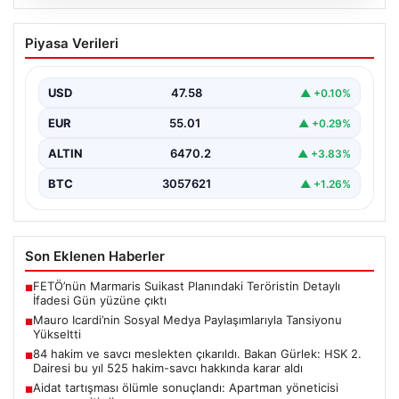
05.08.2026
Mauro Icardi’nin Sosyal Medya
Piyasa Verileri
Paylaşımlarıyla Tansiyonu Yükseltti
Geçtiğimiz günlerde Galatasaray futbol takımıyla
yollarını ayıran ve kariyerindeki belirsizlikler nedeniyle
USD
47.58
▲ +0.10%
gündemdeki isimler arasında…
EUR
55.01
▲ +0.29%
ALTIN
6470.2
▲ +3.83%
BTC
3057621
▲ +1.26%
Son Eklenen Haberler
FETÖ’nün Marmaris Suikast Planındaki Teröristin Detaylı
■
İfadesi Gün yüzüne çıktı
Mauro Icardi’nin Sosyal Medya Paylaşımlarıyla Tansiyonu
■
Yükseltti
84 hakim ve savcı meslekten çıkarıldı. Bakan Gürlek: HSK 2.
■
Dairesi bu yıl 525 hakim-savcı hakkında karar aldı
Aidat tartışması ölümle sonuçlandı: Apartman yöneticisi
■