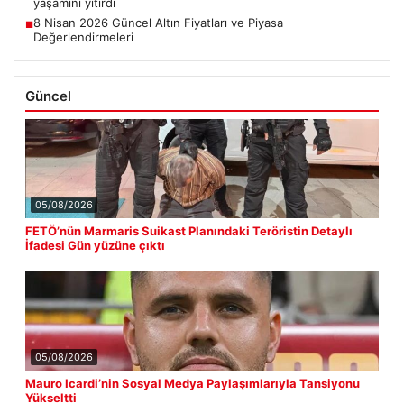
yaşamını yitirdi
8 Nisan 2026 Güncel Altın Fiyatları ve Piyasa
■
Değerlendirmeleri
Güncel
05/08/2026
FETÖ’nün Marmaris Suikast Planındaki Teröristin Detaylı
İfadesi Gün yüzüne çıktı
05/08/2026
Mauro Icardi’nin Sosyal Medya Paylaşımlarıyla Tansiyonu
Yükseltti