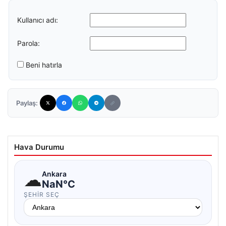
Kullanıcı adı:
Parola:
Beni hatırla
Paylaş:
Hava Durumu
☁
Ankara
NaN°C
ŞEHIR SEÇ