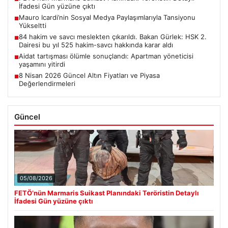
İfadesi Gün yüzüne çıktı
Mauro Icardi’nin Sosyal Medya Paylaşımlarıyla Tansiyonu
■
Yükseltti
84 hakim ve savcı meslekten çıkarıldı. Bakan Gürlek: HSK 2.
■
Dairesi bu yıl 525 hakim-savcı hakkında karar aldı
Aidat tartışması ölümle sonuçlandı: Apartman yöneticisi
■
yaşamını yitirdi
8 Nisan 2026 Güncel Altın Fiyatları ve Piyasa
■
Değerlendirmeleri
Güncel
05/08/2026
FETÖ’nün Marmaris Suikast Planındaki Teröristin Detaylı
İfadesi Gün yüzüne çıktı