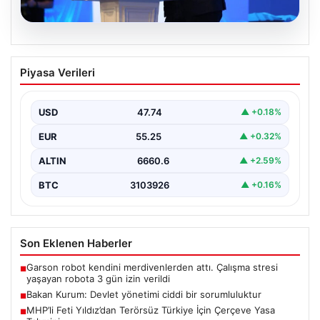
07.08.2026
Bakan Kurum: Devlet yönetimi ciddi bir
Piyasa Verileri
sorumluluktur
Çevre, Şehircilik ve İklim Değişikliği Bakanı Murat
Kurum, Hatay'da düzenlenen sosyal konut projesi ve…
USD
47.74
▲ +0.18%
EUR
55.25
▲ +0.32%
ALTIN
6660.6
▲ +2.59%
BTC
3103926
▲ +0.16%
Son Eklenen Haberler
Garson robot kendini merdivenlerden attı. Çalışma stresi
■
yaşayan robota 3 gün izin verildi
Bakan Kurum: Devlet yönetimi ciddi bir sorumluluktur
■
MHP’li Feti Yıldız’dan Terörsüz Türkiye İçin Çerçeve Yasa
■