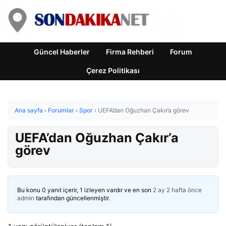
Güncel Haberler
Firma Rehberi
Forum
Çerez Politikası
Ana sayfa
›
Forumlar
›
Spor
›
UEFA’dan Oğuzhan Çakır’a görev
UEFA’dan Oğuzhan Çakır’a
görev
Bu konu 0 yanıt içerir, 1 izleyen vardır ve en son
2 ay 2 hafta önce
admin
tarafından güncellenmiştir.