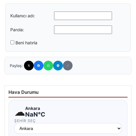
Kullanıcı adı:
Parola:
Beni hatırla
Paylaş:
Hava Durumu
☁
Ankara
NaN°C
ŞEHIR SEÇ