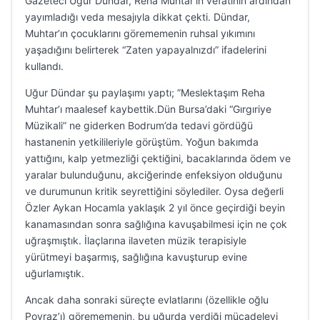
Gazeteci Uğur Dündar, Reha Muhtar’ın vefatının ardından
yayımladığı veda mesajıyla dikkat çekti. Dündar,
Muhtar’ın çocuklarını görememenin ruhsal yıkımını
yaşadığını belirterek “Zaten yapayalnızdı” ifadelerini
kullandı.
Uğur Dündar şu paylaşımı yaptı; ”Meslektaşım Reha
Muhtar’ı maalesef kaybettik.Dün Bursa’daki “Gırgıriye
Müzikali” ne giderken Bodrum’da tedavi gördüğü
hastanenin yetkilileriyle görüştüm. Yoğun bakımda
yattığını, kalp yetmezliği çektiğini, bacaklarında ödem ve
yaralar bulunduğunu, akciğerinde enfeksiyon olduğunu
ve durumunun kritik seyrettiğini söylediler. Oysa değerli
Özler Aykan Hocamla yaklaşık 2 yıl önce geçirdiği beyin
kanamasından sonra sağlığına kavuşabilmesi için ne çok
uğraşmıştık. İlaçlarına ilaveten müzik terapisiyle
yürütmeyi başarmış, sağlığına kavuşturup evine
uğurlamıştık.
Ancak daha sonraki süreçte evlatlarını (özellikle oğlu
Poyraz’ı) görememenin, bu uğurda verdiği mücadeleyi