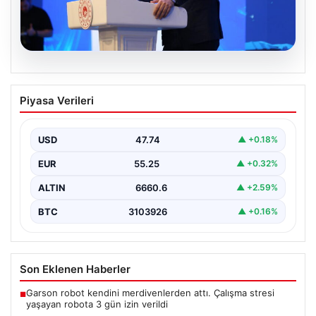
07.08.2026
Bakan Kurum: Devlet yönetimi ciddi bir
Piyasa Verileri
sorumluluktur
Çevre, Şehircilik ve İklim Değişikliği Bakanı Murat
Kurum, Hatay'da düzenlenen sosyal konut projesi ve…
USD
47.74
▲ +0.18%
EUR
55.25
▲ +0.32%
ALTIN
6660.6
▲ +2.59%
BTC
3103926
▲ +0.16%
Son Eklenen Haberler
Garson robot kendini merdivenlerden attı. Çalışma stresi
■
yaşayan robota 3 gün izin verildi