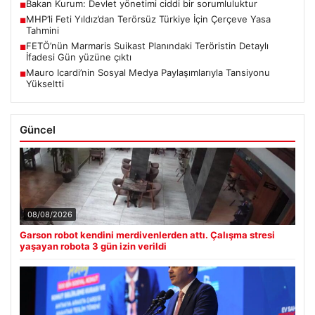
Bakan Kurum: Devlet yönetimi ciddi bir sorumluluktur
■
MHP’li Feti Yıldız’dan Terörsüz Türkiye İçin Çerçeve Yasa
■
Tahmini
FETÖ’nün Marmaris Suikast Planındaki Teröristin Detaylı
■
İfadesi Gün yüzüne çıktı
Mauro Icardi’nin Sosyal Medya Paylaşımlarıyla Tansiyonu
■
Yükseltti
Güncel
08/08/2026
Garson robot kendini merdivenlerden attı. Çalışma stresi
yaşayan robota 3 gün izin verildi