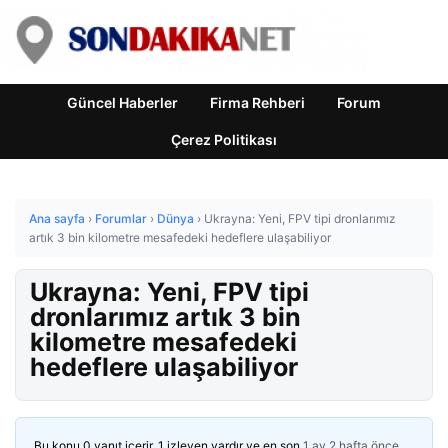
Güncel Haberler
Firma Rehberi
Forum
Çerez Politikası
Ana sayfa
›
Forumlar
›
Dünya
›
Ukrayna: Yeni, FPV tipi dronlarımız
artık 3 bin kilometre mesafedeki hedeflere ulaşabiliyor
Ukrayna: Yeni, FPV tipi
dronlarımız artık 3 bin
kilometre mesafedeki
hedeflere ulaşabiliyor
Bu konu 0 yanıt içerir, 1 izleyen vardır ve en son
1 ay 2 hafta önce