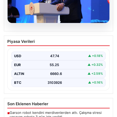
07.08.2026
Bakan Kurum: Devlet yönetimi ciddi bir
Piyasa Verileri
sorumluluktur
Çevre, Şehircilik ve İklim Değişikliği Bakanı Murat
Kurum, Hatay'da düzenlenen sosyal konut projesi ve…
USD
47.74
▲ +0.18%
EUR
55.25
▲ +0.32%
ALTIN
6660.6
▲ +2.59%
BTC
3103926
▲ +0.16%
Son Eklenen Haberler
Garson robot kendini merdivenlerden attı. Çalışma stresi
■
yaşayan robota 3 gün izin verildi