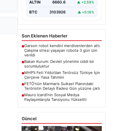
ALTIN
6660.6
▲ +2.59%
BTC
3103926
▲ +0.16%
Son Eklenen Haberler
Garson robot kendini merdivenlerden attı.
■
Çalışma stresi yaşayan robota 3 gün izin
verildi
Bakan Kurum: Devlet yönetimi ciddi bir
■
sorumluluktur
MHP’li Feti Yıldız’dan Terörsüz Türkiye İçin
■
Çerçeve Yasa Tahmini
FETÖ’nün Marmaris Suikast Planındaki
■
Teröristin Detaylı İfadesi Gün yüzüne çıktı
Mauro Icardi’nin Sosyal Medya
■
Paylaşımlarıyla Tansiyonu Yükseltti
Güncel