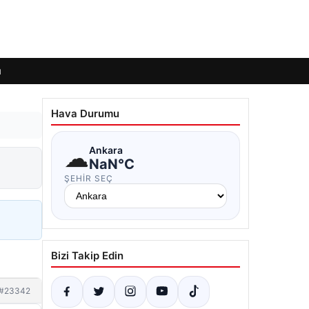
ı
Hava Durumu
☁
Ankara
NaN°C
ŞEHIR SEÇ
Bizi Takip Edin
#23342