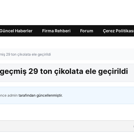
Güncel Haberler
Firma Rehberi
Forum
Çerez Politikas
iş 29 ton çikolata ele geçirildi
geçmiş 29 ton çikolata ele geçirildi
önce
admin
tarafından güncellenmiştir.