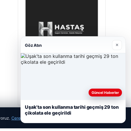
×
Göz Atın
Enes Kaplan Avukatlık Bürosu
28/04/2026
Güncel Haberler
Uşak’ta son kullanma tarihi geçmiş 29 ton
çikolata ele geçirildi
ıyoruz.
Çerez Politikamız
Reddet
Kabul Et