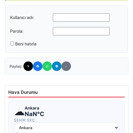
Kullanıcı adı:
Parola:
Beni hatırla
Paylaş:
Hava Durumu
☁
Ankara
NaN°C
ŞEHIR SEÇ