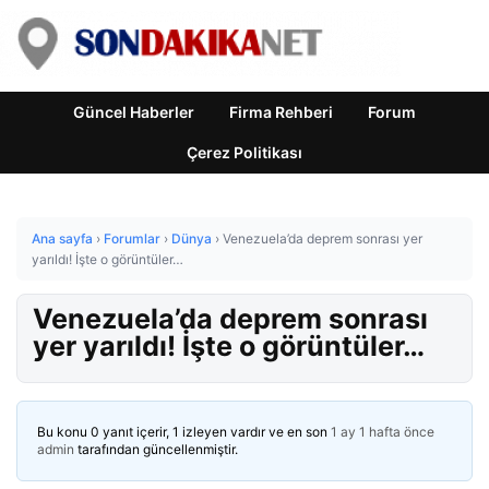
Güncel Haberler
Firma Rehberi
Forum
Çerez Politikası
Ana sayfa
›
Forumlar
›
Dünya
›
Venezuela’da deprem sonrası yer
yarıldı! İşte o görüntüler…
Venezuela’da deprem sonrası
yer yarıldı! İşte o görüntüler…
Bu konu 0 yanıt içerir, 1 izleyen vardır ve en son
1 ay 1 hafta önce
admin
tarafından güncellenmiştir.