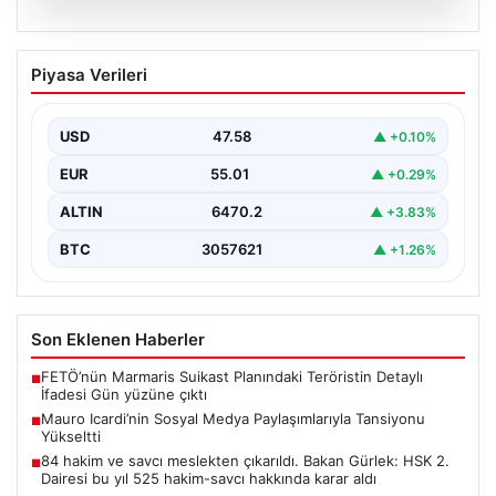
05.08.2026
Mauro Icardi’nin Sosyal Medya
Piyasa Verileri
Paylaşımlarıyla Tansiyonu Yükseltti
Geçtiğimiz günlerde Galatasaray futbol takımıyla
yollarını ayıran ve kariyerindeki belirsizlikler nedeniyle
USD
47.58
▲ +0.10%
gündemdeki isimler arasında…
EUR
55.01
▲ +0.29%
ALTIN
6470.2
▲ +3.83%
BTC
3057621
▲ +1.26%
Son Eklenen Haberler
FETÖ’nün Marmaris Suikast Planındaki Teröristin Detaylı
■
İfadesi Gün yüzüne çıktı
Mauro Icardi’nin Sosyal Medya Paylaşımlarıyla Tansiyonu
■
Yükseltti
84 hakim ve savcı meslekten çıkarıldı. Bakan Gürlek: HSK 2.
■
Dairesi bu yıl 525 hakim-savcı hakkında karar aldı