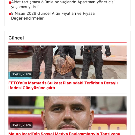
Aidat tartışması ölümle sonuçlandı: Apartman yöneticisi
■
yaşamını yitirdi
8 Nisan 2026 Güncel Altın Fiyatları ve Piyasa
■
Değerlendirmeleri
Güncel
05/08/2026
FETÖ’nün Marmaris Suikast Planındaki Teröristin Detaylı
İfadesi Gün yüzüne çıktı
05/08/2026
Mauro Icardi’nin Sosyal Medya Paylaşımlarıyla Tansiyonu