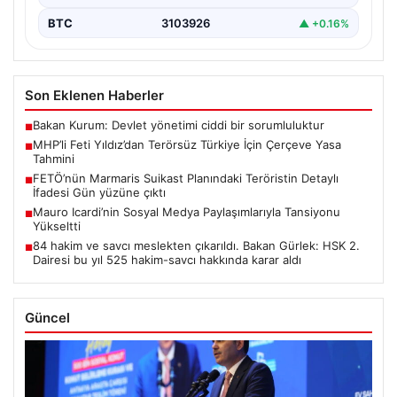
BTC
3103926
▲ +0.16%
Son Eklenen Haberler
Bakan Kurum: Devlet yönetimi ciddi bir sorumluluktur
■
MHP’li Feti Yıldız’dan Terörsüz Türkiye İçin Çerçeve Yasa
■
Tahmini
FETÖ’nün Marmaris Suikast Planındaki Teröristin Detaylı
■
İfadesi Gün yüzüne çıktı
Mauro Icardi’nin Sosyal Medya Paylaşımlarıyla Tansiyonu
■
Yükseltti
84 hakim ve savcı meslekten çıkarıldı. Bakan Gürlek: HSK 2.
■
Dairesi bu yıl 525 hakim-savcı hakkında karar aldı
Güncel