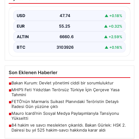
İçin Çerçeve Yasa Tahmini
Milliyetçi Hareket Partisi (MHP) Genel Başkan
Yardımcısı Feti Yıldız, uzun süredir üzerinde çalışılan
USD
47.74
▲ +0.18%
ve…
EUR
55.25
▲ +0.32%
ALTIN
6660.6
▲ +2.59%
BTC
3103926
▲ +0.16%
Son Eklenen Haberler
Bakan Kurum: Devlet yönetimi ciddi bir sorumluluktur
■
MHP’li Feti Yıldız’dan Terörsüz Türkiye İçin Çerçeve Yasa
■
Tahmini
FETÖ’nün Marmaris Suikast Planındaki Teröristin Detaylı
■
İfadesi Gün yüzüne çıktı
Mauro Icardi’nin Sosyal Medya Paylaşımlarıyla Tansiyonu
■
Yükseltti
84 hakim ve savcı meslekten çıkarıldı. Bakan Gürlek: HSK 2.
■
Dairesi bu yıl 525 hakim-savcı hakkında karar aldı