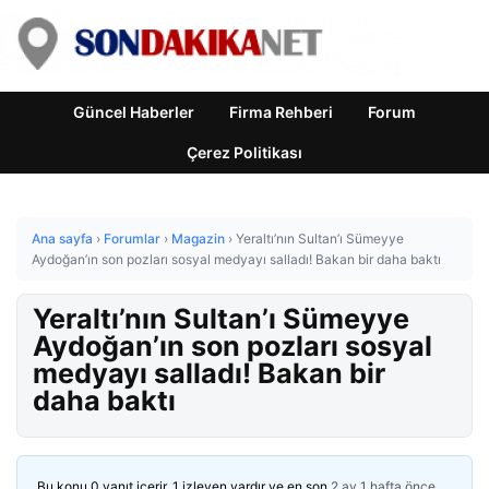
Güncel Haberler
Firma Rehberi
Forum
Çerez Politikası
Ana sayfa
›
Forumlar
›
Magazin
›
Yeraltı’nın Sultan’ı Sümeyye
Aydoğan’ın son pozları sosyal medyayı salladı! Bakan bir daha baktı
Yeraltı’nın Sultan’ı Sümeyye
Aydoğan’ın son pozları sosyal
medyayı salladı! Bakan bir
daha baktı
Bu konu 0 yanıt içerir, 1 izleyen vardır ve en son
2 ay 1 hafta önce