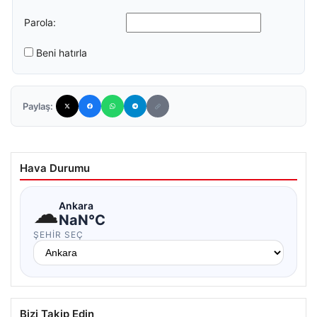
Parola:
Beni hatırla
Paylaş:
Hava Durumu
☁
Ankara
NaN°C
ŞEHIR SEÇ
Bizi Takip Edin