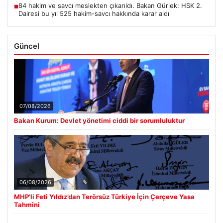
84 hakim ve savcı meslekten çıkarıldı. Bakan Gürlek: HSK 2.
■
Dairesi bu yıl 525 hakim-savcı hakkında karar aldı
Güncel
07/08/2026
Bakan Kurum: Devlet yönetimi ciddi bir sorumluluktur
06/08/2026
MHP’li Feti Yıldız’dan Terörsüz Türkiye İçin Çerçeve Yasa
Tahmini