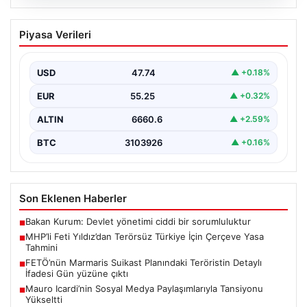
06.08.2026
MHP’li Feti Yıldız’dan Terörsüz Türkiye
Piyasa Verileri
İçin Çerçeve Yasa Tahmini
Milliyetçi Hareket Partisi (MHP) Genel Başkan
Yardımcısı Feti Yıldız, uzun süredir üzerinde çalışılan
USD
47.74
▲ +0.18%
ve…
EUR
55.25
▲ +0.32%
ALTIN
6660.6
▲ +2.59%
BTC
3103926
▲ +0.16%
Son Eklenen Haberler
Bakan Kurum: Devlet yönetimi ciddi bir sorumluluktur
■
MHP’li Feti Yıldız’dan Terörsüz Türkiye İçin Çerçeve Yasa
■
Tahmini
FETÖ’nün Marmaris Suikast Planındaki Teröristin Detaylı
■
İfadesi Gün yüzüne çıktı
Mauro Icardi’nin Sosyal Medya Paylaşımlarıyla Tansiyonu
■
Yükseltti