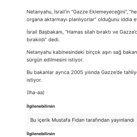
Netanyahu, İsrail’in “Gazze Eklemeyeceğini”, “he
organa aktarmayı planlıyorlar” olduğunu iddia et
İsrail Başbakanı, “Hamas silah bıraktı ve Gazze’
bırakıldı” dedi.
Netanyahu kabinesindeki birçok aşırı sağ bakan, F
sürgün edilmesini istiyor.
Bu bakanlar ayrıca 2005 yılında Gazze’de tahliye
istiyor.
(Iha-aa)
İlgilenebilirsin
Bu içerik Mustafa Fidan tarafından yayınlandı
İlgilenebilirsin