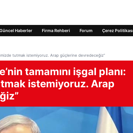
Güncel Haberler
Firma Rehberi
Forum
Çerez Politikas
limizde tutmak istemiyoruz. Arap güçlerine devredeceğiz”
nin tamamını işgal planı:
utmak istemiyoruz. Arap
ğiz”