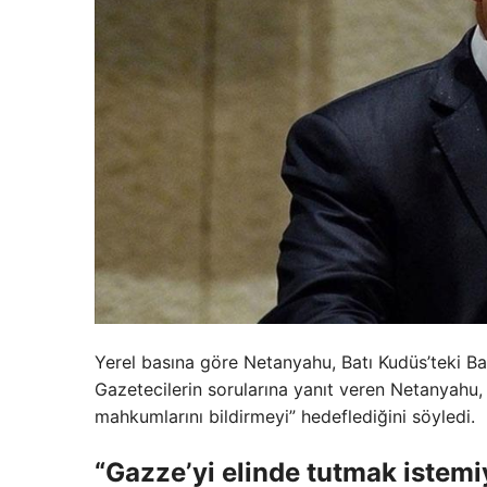
Yerel basına göre Netanyahu, Batı Kudüs’teki Baş
Gazetecilerin sorularına yanıt veren Netanyahu, 
mahkumlarını bildirmeyi” hedeflediğini söyledi.
“Gazze’yi elinde tutmak istem