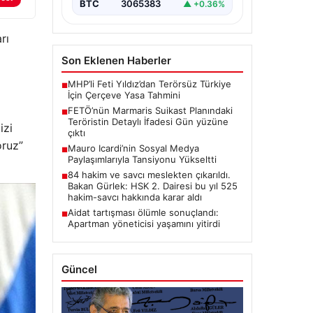
BTC
3065383
▲ +0.36%
rı
Son Eklenen Haberler
MHP’li Feti Yıldız’dan Terörsüz Türkiye
■
İçin Çerçeve Yasa Tahmini
FETÖ’nün Marmaris Suikast Planındaki
■
Teröristin Detaylı İfadesi Gün yüzüne
izi
çıktı
oruz”
Mauro Icardi’nin Sosyal Medya
■
Paylaşımlarıyla Tansiyonu Yükseltti
84 hakim ve savcı meslekten çıkarıldı.
■
Bakan Gürlek: HSK 2. Dairesi bu yıl 525
hakim-savcı hakkında karar aldı
Aidat tartışması ölümle sonuçlandı:
■
Apartman yöneticisi yaşamını yitirdi
Güncel