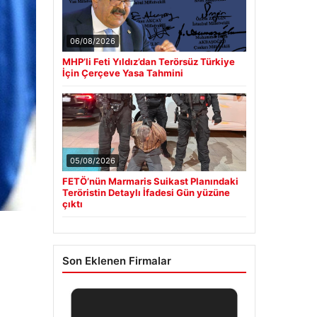
06/08/2026
MHP’li Feti Yıldız’dan Terörsüz Türkiye
İçin Çerçeve Yasa Tahmini
05/08/2026
FETÖ’nün Marmaris Suikast Planındaki
Teröristin Detaylı İfadesi Gün yüzüne
çıktı
Son Eklenen Firmalar