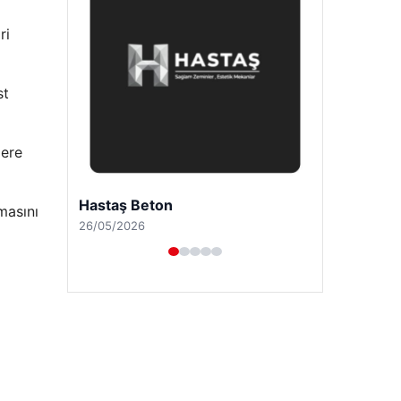
ri
st
lere
Enes Kaplan Avukatlık Bürosu
masını
28/04/2026