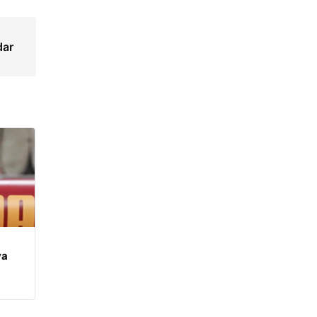
dar
ya