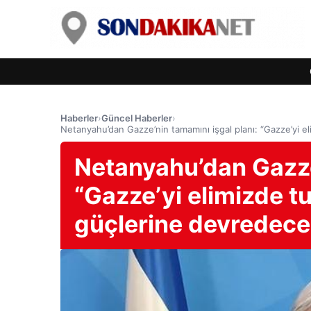
Haberler
›
Güncel Haberler
›
Netanyahu’dan Gazze’nin tamamını işgal planı: “Gazze’yi e
Netanyahu’dan Gazze’
“Gazze’yi elimizde t
güçlerine devredece