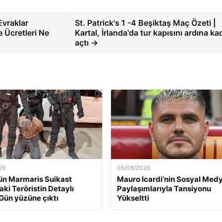
Evraklar
St. Patrick's 1 -4 Beşiktaş Maç Özeti |
 Ücretleri Ne
Kartal, İrlanda'da tur kapısını ardına ka
açtı →
26
05/08/2026
ün Marmaris Suikast
Mauro Icardi’nin Sosyal Med
aki Teröristin Detaylı
Paylaşımlarıyla Tansiyonu
 Gün yüzüne çıktı
Yükseltti