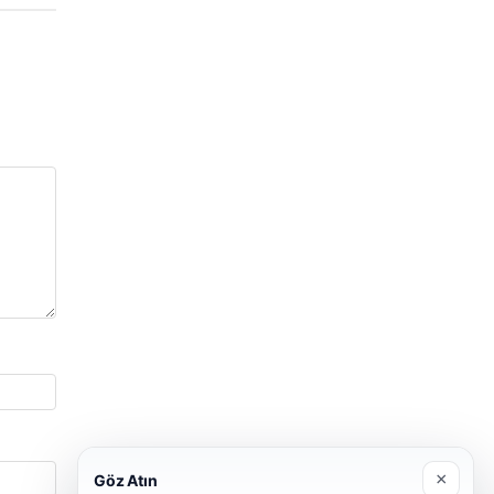
×
Göz Atın