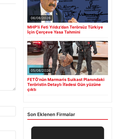
06/08/2026
MHP’li Feti Yıldız’dan Terörsüz Türkiye
İçin Çerçeve Yasa Tahmini
05/08/2026
FETÖ’nün Marmaris Suikast Planındaki
Teröristin Detaylı İfadesi Gün yüzüne
çıktı
Son Eklenen Firmalar