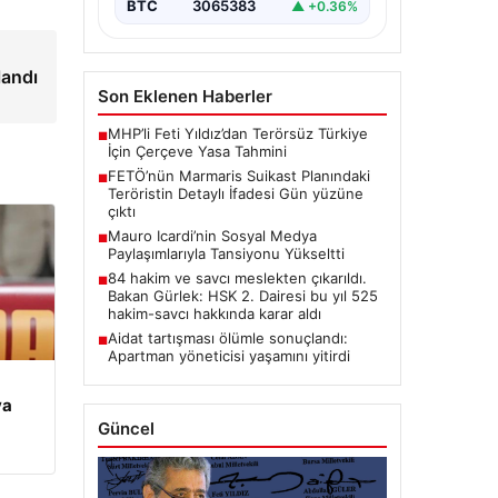
BTC
3065383
▲ +0.36%
landı
Son Eklenen Haberler
MHP’li Feti Yıldız’dan Terörsüz Türkiye
■
İçin Çerçeve Yasa Tahmini
FETÖ’nün Marmaris Suikast Planındaki
■
Teröristin Detaylı İfadesi Gün yüzüne
çıktı
Mauro Icardi’nin Sosyal Medya
■
Paylaşımlarıyla Tansiyonu Yükseltti
84 hakim ve savcı meslekten çıkarıldı.
■
Bakan Gürlek: HSK 2. Dairesi bu yıl 525
hakim-savcı hakkında karar aldı
Aidat tartışması ölümle sonuçlandı:
■
Apartman yöneticisi yaşamını yitirdi
ya
Güncel