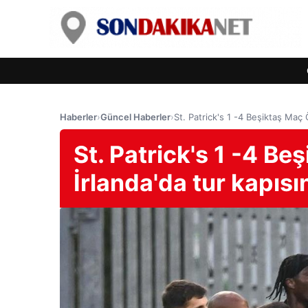
Haberler
›
Güncel Haberler
›
St. Patrick's 1 -4 Beşiktaş Maç Ö
St. Patrick's 1 -4 Be
İrlanda'da tur kapısı