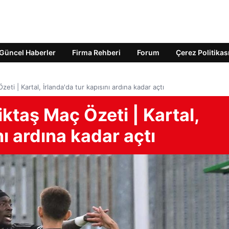
Güncel Haberler
Firma Rehberi
Forum
Çerez Politikas
zeti | Kartal, İrlanda'da tur kapısını ardına kadar açtı
şiktaş Maç Özeti | Kartal,
nı ardına kadar açtı