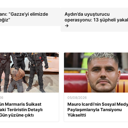
nı: “Gazze’yi elimizde
Aydın’da uyuşturucu
eğiz”
operasyonu: 13 şüpheli yaka
→
26
05/08/2026
ün Marmaris Suikast
Mauro Icardi’nin Sosyal Med
aki Teröristin Detaylı
Paylaşımlarıyla Tansiyonu
 Gün yüzüne çıktı
Yükseltti