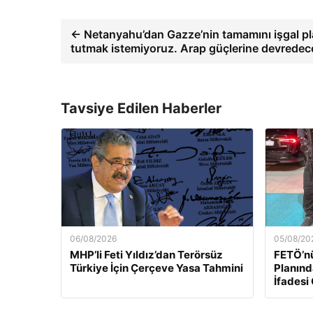
← Netanyahu’dan Gazze’nin tamamını işgal pla
tutmak istemiyoruz. Arap güçlerine devredec
Tavsiye Edilen Haberler
06/08/2026
05/08/20
MHP’li Feti Yıldız’dan Terörsüz
FETÖ’n
Türkiye İçin Çerçeve Yasa Tahmini
Planınd
İfadesi